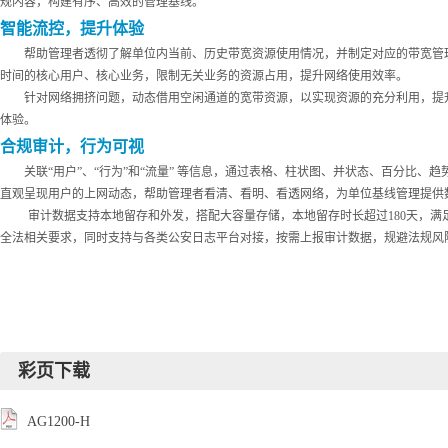
规内容，构建有序、高效的管理基线。
智能流控，提升体验
帮助管理者透彻了解单位内当前、历史带宽资源使用情况，并制定对应的带宽管
时间的核心用户、核心业务，限制无关业务的资源占用，提升网络使用效率。
针对网络拥挤问题，动态借用空闲通道的宽带资源，以实现资源的充分利用，提
体验。
合规审计，行为可视
关联
“用户”、“行为”和“流量” 等信息，通过表格、柱状图、并状态、百分比、
直观呈现用户的上网动态，帮助管理者看清、看明、看透网络，为单位基线管理提供
审计数据支持本地留存和外发，搭配大容量存储，本地留存时长超过
180天，满
全法相关要求，同时支持与各类公安日志平台对接，按需上报审计数据，规避法规风
彩页下载
AG1200-H