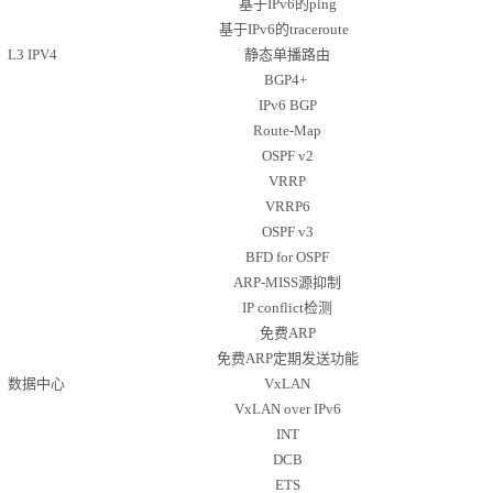
基于
IPv6的ping
基于
IPv6的traceroute
L3 IPV4
静态单播路由
BGP4+
IPv6 BGP
Route-Map
OSPF v2
VRRP
VRRP6
OSPF v3
BFD for OSPF
ARP-MISS源抑制
IP conflict检测
免费
ARP
免费
ARP定期发送功能
数据中心
VxLAN
VxLAN over IPv6
INT
DCB
ETS