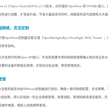
ow v1.5/Open vSwitch(OVS) v2.3.0技术，对外提供 OpenFlow 和 OVSDB 接口
架构进行调整、扩容或升级，节省大量成本的同时，网络架构迭代周期将大大缩
程网络，灵活定制
开源
OpenFlow控制器互联互通（OpenDaylight,Ryu, Floodlight, NOX, Trema）
和参考架构。
方开发商可利用
Open API接口，开发和部署专用的网络管理策略从而实现业务
部署和设备的智能化管理，实现自动化运维，降低管理成本。
管理
0-C安全服务链支持由SDNware控制器进行管控，确保一致的网络配置、安全策略
地址规划等，得以实现统一的企业网络管理，按需调配，管理网络资源及服务，灵
低维护难度，缩短上线周期等需求。