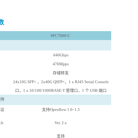
数
SFC7000-C
640G
bps
476
Mpps
存储转发
24
x10G SFP+
，
2
x40
G QSFP+
，
1
x
RJ45
Serial
Console
口
，
1 x 10/100/1000BASE-T
管理口，
1 个 USB 端口
支持
协议
支持
Openflow 1.
0~
1.5
ch
Ver.
2.x
支持