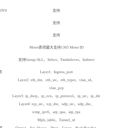
 OVS
支持
支持
支持
Meter表项最大支持1
365 M
eter
ID
支持
G
roup-ALL
、
Select
、
F
astfailover
、
Indirect
项
L
ayer1: Ingress_port
Layer2: eth_dst
、
eth
_src
、
e
th_typer
、
v
lan_id
、
v
lan_pcp
Layer3: ip_dscp
、
i
p_ecn
、
i
p_protocol
、
i
p_src
、
ip
_dst
Layer4: tcp_src
、
tcp_dst
、
udp_src
、
u
dp_dst
、
i
cmp_ipv6
、
arp_spa
、
a
rp_tpa
Mpls_lable
、
T
unnel_id
n项
O
utput
、
S
et_Queue
、
D
rop
、
Group
、
Push/Pop/Set-