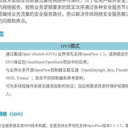
链技术是指业务数据流量在网络中传递时，为了给用户提供安全
的网络服务，按照业务逻辑要求的既定次序通过各种安全服务节
需编排业务流量的安全服务路径，用以解决传统网络安全服务解
的问题和疼点。
点
OVS模式
通过集成
Open vSwitch (OVS) 业界领先支持OpenFlow 1.5
，
成熟稳定
OVS保证在CloudStack/OpenStack项目中的应用；
与业界众多开源
OpenFlow控制器互联互通（OpenDay
l
ight
,
Ryu, Floodli
NOX, Trema）；综合不同控制器和参考架构；
可为多线程操作系统无缝添加新的协议；当应用需求改变时保护前期
入；
网络（
SDN
）
-C安全服务链采用SDN技术构建，全面支持业界领先支持OpenFlow版本1.1~1.5，