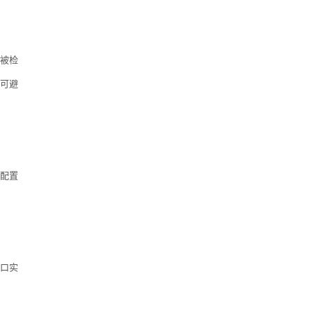
被检
可避
配置
口实