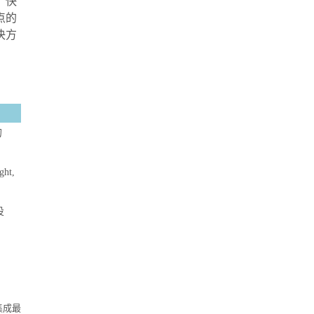
、快
点的
决方
的
ght,
投
集成最