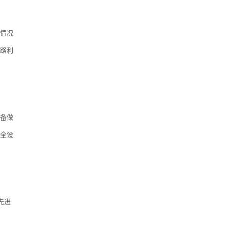
情况
路利
备做
全设
先进