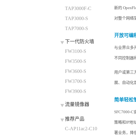
新的 OpenFl
TAP3000F-C
TAP3000-S
对整个网络
TAP7000-S
开放可编
下一代防火墙
与业界众多
FW3100-S
不同控制器
FW3500-S
FW3600-S
用户或第三
FW3700-S
展、自动化
FW3900-S
简单轻松
流量镜像器
SFC700
推荐产品
策略和IP
C-AP11ac2-C10
署业务，降