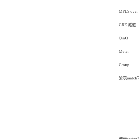
MPLS over
GRE
隧道
Q
inQ
Meter
Group
流表
match
流表
actio