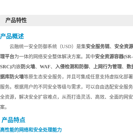
产品特性
产品概述
云融统一安全防御系统（
USD）是集
安全服务链
、
安全资
理平台
为一体的网络安全整体解决方案。其中
安全资源容器
(SR
S
RC
)
内嵌
防火墙
、
WAF
、
入侵检测和防御
、
上网行为管理
、
数
据库防火墙
等原生态安全服务，并且可集成任意支持虚拟化部署
服务。根据用户的不同安全等级与需求，可以自由选配安全服务
全资源，解决安全扩容难点，从而打造灵活、高效、全面的网安
案。
产品特点
高性能的网络和安全处理能力